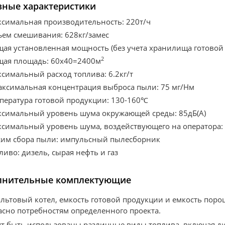
ные характеристики
симальная производительность: 220т/ч
ем смешивания: 628кг/замес
ая установленная мощность (без учета хранилища готовой 
2
ая площадь: 60x40=2400м
симальный расход топлива: 6.2кг/т
ксимальная концентрация выброса пыли: 75 мг/Нм
пература готовой продукции: 130-160℃
симальный уровень шума окружающей среды: 85дБ(A)
симальный уровень шума, воздействующего на оператора: 
им сбора пыли: импульсный пылесборник
ливо: дизель, сырая нефть и газ
лнительные комплектующие
льтовый котел, емкость готовой продукции и емкость поро
асно потребностям определенного проекта.
т быть использованы различные виды топлива, включая диз