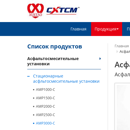
Главная
Продукция
П
Список продуктов
Главная
Асфал
Асфальтосмесительные
Асф
установки
Асфал
Стационарные
асфльтосмесительные установки
AMP1000-C
AMP1500-C
AMP2000-C
AMP2500-C
AMP3000-C