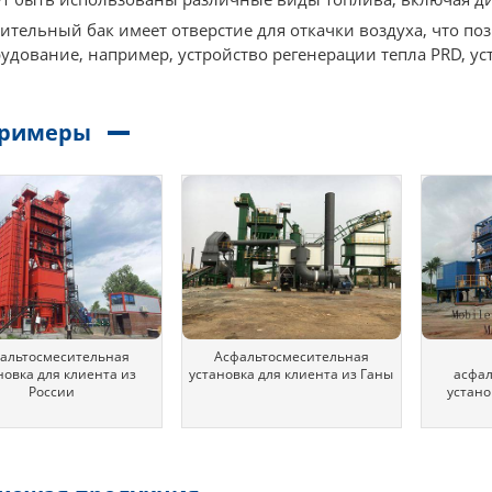
ительный бак имеет отверстие для откачки воздуха, что п
удование, например, устройство регенерации тепла PRD, у
.
римеры
альтосмесительная
Асфальтосмесительная
новка для клиента из
установка для клиента из Ганы
асфа
России
устано