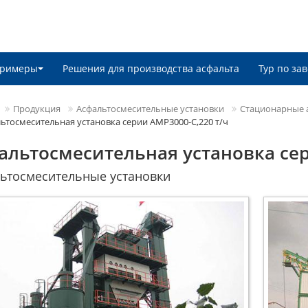
римеры
Решения для производства асфальта
Тур по зав
Продукция
Асфальтосмесительные установки
Стационарные 
ьтосмесительная установка серии AMP3000-C,220 т/ч
альтосмесительная установка сер
ьтосмесительные установки