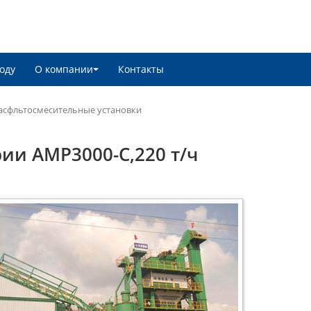
оду
О компании
Контакты
асфльтосмесительные установки
ии AMP3000-C,220 т/ч