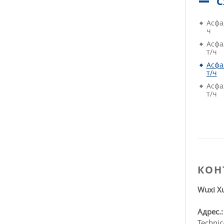
С
Асфа
ч
Асфа
т/ч
Асфа
т/ч
Асфа
т/ч
КОН
Wuxi Xu
Адрес.
Technic