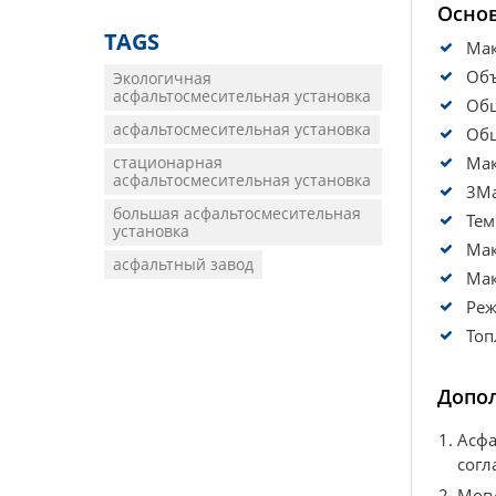
Основ
TAGS
Мак
Объ
Экологичная
асфальтосмесительная установка
Общ
асфальтосмесительная установка
Общ
Мак
стационарная
асфальтосмесительная установка
3Ма
большая асфальтосмесительная
Тем
установка
Мак
асфальтный завод
Мак
Реж
Топ
Допо
Асфа
согл
Могу