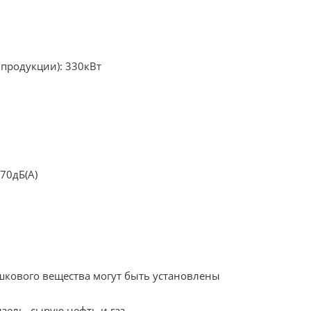
продукции): 330кВт
70дБ(A)
шкового вещества могут быть установлены
ель, сырую нефть и газ.