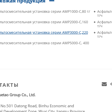
хожая продукция
льтосмесительная установка серии AMP1000-C,80 т/
Асфальт
т/ч
льтосмесительная установка серии AMP2000-C,160
Асфальт
т/ч
льтосмесительная установка серии AMP3000-C,220
Асфальт
т/ч
льтосмесительная установка серии AMP5000-C, 400
ТАКТЫ
etao Group Co., Ltd.
:
No.501 Datong Road, Binhu Economic and
al Development Zone, Wuxi City, Jiangsu Province