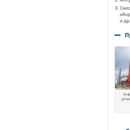
Смес
обор
и др
П
Асф
уста