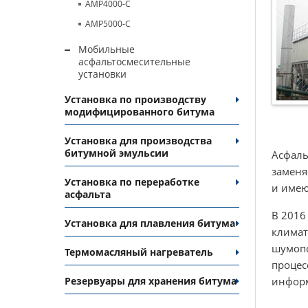
AMP4000-C
AMP5000-C
Мобильные
асфальтосмесительные
установки
Установка по производству
модифицированного битума
Установка для производства
битумной эмульсии
Асфаль
заменя
Установка по переработке
и имею
асфальта
В 2016
Установка для плавления битума
климат
шумопо
Термомасляный нагреватель
процес
информ
Резервуары для хранения битума