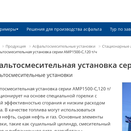
римеры
Решения для производства асфальта
Тур по зав
Продукция
Асфальтосмесительные установки
Стационарные 
ьтосмесительная установка серии AMP1500-C,120 т/ч
альтосмесительная установка сер
ьтосмесительные установки
тосмесительная установка серии AMP1500-C,120 т/
ционирует на основе специальной горелки с
й эффективностью сгорания и низким расходом
а. В качестве топлива могут использоваться
я нефть, сырая нефть и газ. Основные элементы
вки, такие как сушильный цилиндр, смесительный
р и вибрационное сито, разработаны