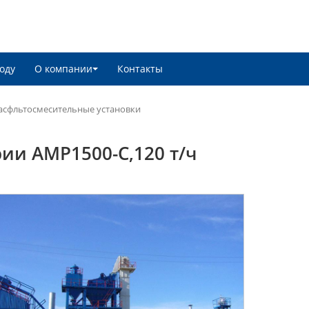
оду
О компании
Контакты
асфльтосмесительные установки
ии AMP1500-C,120 т/ч