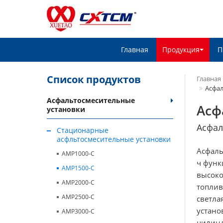
Главная
Продукция
П
Список продуктов
Главная
Асфал
Асфальтосмесительные
Асф
установки
Асфал
Стационарные
асфльтосмесительные установки
Асфаль
AMP1000-C
ч функ
AMP1500-C
высоко
AMP2000-C
топлив
AMP2500-C
светла
устано
AMP3000-C
цилинд