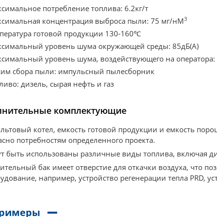
симальное потребление топлива: 6.2кг/т
3
симальная концентрация выброса пыли: 75 мг/нМ
пература готовой продукции 130-160℃
симальный уровень шума окружающей среды: 85дБ(A)
симальный уровень шума, воздействующего на оператора: 
им сбора пыли: импульсный пылесборник
ливо: дизель, сырая нефть и газ
лнительные комплектующие
льтовый котел, емкость готовой продукции и емкость поро
асно потребностям определенного проекта.
т быть использованы различные виды топлива, включая диз
ительный бак имеет отверстие для откачки воздуха, что п
удование, например, устройство регенерации тепла PRD, у
.
римеры