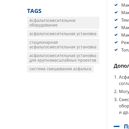
Мак
TAGS
Мак
Тем
Асфальтосмесительное
оборудование
Мак
асфальтосмесительная установка
Мак
стационарная
Реж
асфальтосмесительная установка
Топ
асфальтосмесительная установка
для крупномасштабных проектов
Допо
система смешивания асфальта
Асфа
согл
Могу
Смес
обор
и др
П