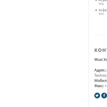
т/ч
Асфа
т/ч
КОН
Wuxi Xu
Адрес.
Technic
Мобил
Факс:
+