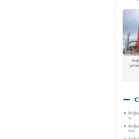
Асф
уста
С
Асфа
ч
Асфа
т/ч
Асфа