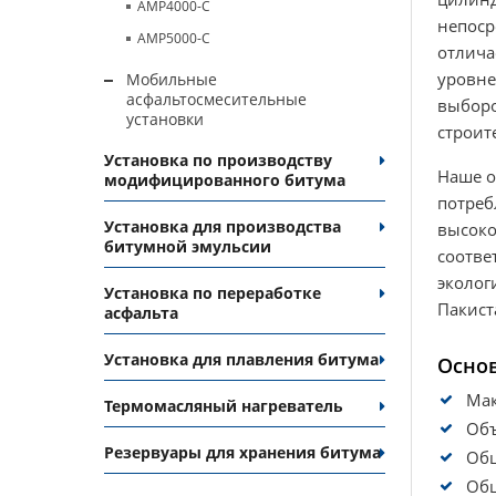
AMP4000-C
непоср
AMP5000-C
отлича
уровне
Мобильные
асфальтосмесительные
выборо
установки
строит
Установка по производству
Наше о
модифицированного битума
потреб
Установка для производства
высоко
битумной эмульсии
соотве
эколог
Установка по переработке
Пакиста
асфальта
Установка для плавления битума
Основ
Мак
Термомасляный нагреватель
Объ
Резервуары для хранения битума
Общ
Общ